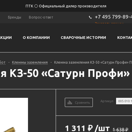
ПТК ⚪ Официальный дилер производителя
+7 495 799-89-
ы
Бренды
Вопрос-ответ
Заказать звонок
АКЦИИ
О КОМПАНИИ
СВАРОЧНЫЕ ИСТОРИИ
КОНТА
бот
-
Клеммы заземления
-
Клемма заземления КЗ-50 «Сатурн Профи» П
 КЗ-50 «Сатурн Профи» 
Артикул
005.010.
Сравнить
1 311
₽
/шт
1 638
₽