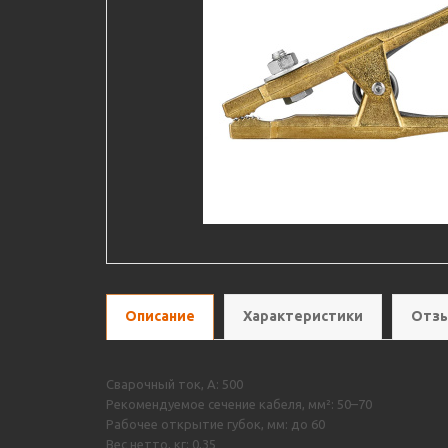
Описание
Характеристики
Отзы
Сварочный ток, А: 500
Рекомендуемое сечение кабеля, мм²: 50–70
Рабочее открытие губок, мм: до 60
Вес нетто, кг: 0,35