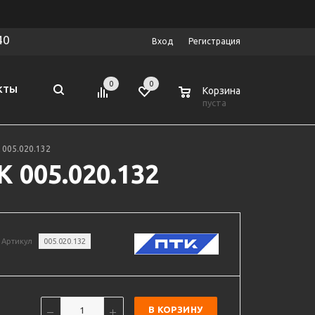
40
Вход
Регистрация
0
0
0
КТЫ
Корзина
пуста
005.020.132
 005.020.132
Артикул
005.020.132
В КОРЗИНУ