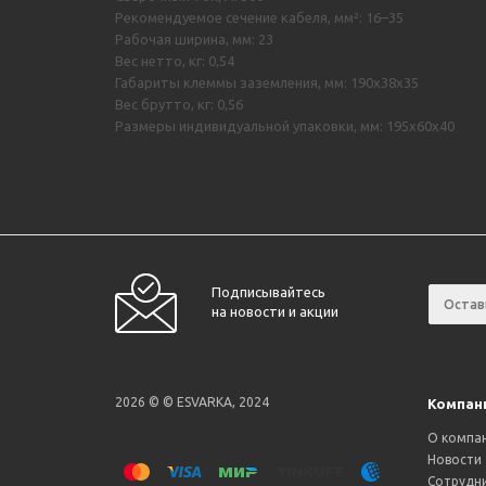
Рекомендуемое сечение кабеля, мм²: 16–35
Рабочая ширина, мм: 23
Вес нетто, кг: 0,54
Габариты клеммы заземления, мм: 190х38х35
Вес брутто, кг: 0,56
Размеры индивидуальной упаковки, мм: 195х60х40
Подписывайтесь
на новости и акции
2026 © © ESVARKA, 2024
Компан
О компа
Новости
Сотрудн