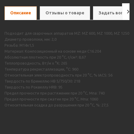
Описание
Отзывы о товаре
Задать вопрос
Подходит для сварочных аппаратов MZ: MZ 600, MZ 1000, MZ 1250
Диаметр проволоки, мм: 2,0
Резьба: M14x1,5
Материал: Композиционный на основе меди С16.204
Абсолютная плотность при 20 °C, г/см³: 8,67
Теплопроводность, Вт/м х °К: 265
Температура рекристаллизации, °C: 960
Относительная электропроводность при 20 °C, % IACS: 56
Твердость по Бринеллю HB 5/750/30: 218
Твердость по Роквеллу HRB: 95
Предел прочности при растяжении при 20 °C, Мпа: 740
Предел прочности при сжатии при 20 °C, Мпа: 1060
Относительная осадка до разрушения при 20 °C, %: 27,5