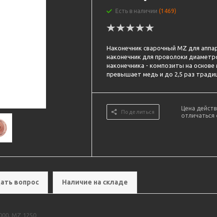
Есть в наличии
(1469)
Наконечник сварочный MZ для аппа
наконечник для проволоки диаметро
наконечника - композиты на основе м
превышает медь и до 2,5 раз тради
Цена действ
Поделиться
отличаться 
ать вопрос
Наличие на складе
00, MZ 1250