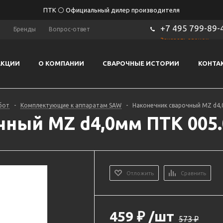
ПТК ⚪ Официальный дилер производителя
+7 495 799-89-
ы
Бренды
Вопрос-ответ
Заказать звонок
АКЦИИ
О КОМПАНИИ
СВАРОЧНЫЕ ИСТОРИИ
КОНТА
бот
-
Комплектующие к аппаратам SAW
-
Наконечник сварочный MZ d4,
ный MZ d4,0мм ПТК 005.
Отложить
Сравнить
459
₽
/шт
573
₽