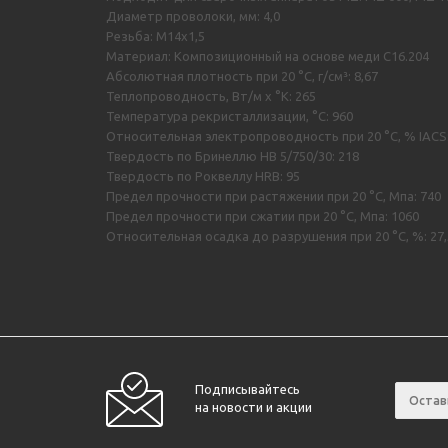
Диаметр проволоки, мм: 4,0
Резьба: M14x1,5
Материал: Композиционный на основе меди С16.204
Абсолютная плотность при 20 °C, г/см³: 8,67
Теплопроводность, Вт/м х °К: 265
Температура рекристаллизации, °C: 960
Относительная электропроводность при 20 °C, % IACS:
Твердость по Бринеллю HB 5/750/30: 218
Твердость по Роквеллу HRB: 95
Предел прочности при растяжении при 20 °C, Мпа: 740
Предел прочности при сжатии при 20 °C, Мпа: 1060
Относительная осадка до разрушения при 20 °C, %: 27,
Подписывайтесь
на новости и акции