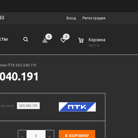
40
Вход
Регистрация
0
0
0
КТЫ
Корзина
пуста
0мм ПТК 005.040.191
040.191
Артикул
005.040.191
В КОРЗИНУ