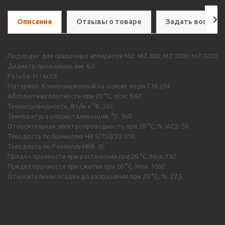
Описание
Отзывы о товаре
Задать вопрос
Подходит для сварочных аппаратов MZ: MZ 600, MZ 1000, MZ 1250
Диаметр проволоки, мм: 6,0
Резьба: M14x1,5
Материал: Композиционный на основе меди С16.204
Абсолютная плотность при 20 °C, г/см: 8,67
Теплопроводность, Вт/м х °К: 265
Температура рекристаллизации, °C: 960
Относительная электропроводность при 20 °C, % IACS: 56
Твердость по Бринеллю HB 5/750/30: 218
Твердость по Роквеллу HRB: 95
Предел прочности при растяжении при 20 °C, Мпа: 740
Предел прочности при сжатии при 20 °C, Мпа: 1060
Относительная осадка до разрушения при 20 °C, %: 27,5