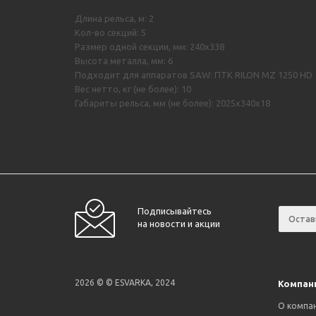
Длина рельса, м: 2
Кол-во секций: 5
Размер одной секции, мм: 240х338
Высота металла, мм: 6
Подходит для аппаратов SAW: ПТК RILON MZ 1250 HD
Вес нетто, кг (не более): 10
Габариты рельса, мм (не более): 2025х340х18
Подписывайтесь
на новости и акции
2026 © © ESVARKA, 2024
Компан
О компа