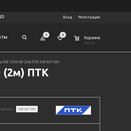
40
Вход
Регистрация
0
0
0
КТЫ
Корзина
пуста
а MZ 1250 HD (2м) ПТК 300.607.001
 (2м) ПТК
Артикул
300.607.001