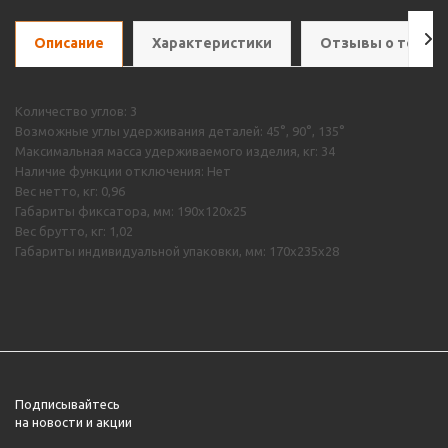
Описание
Характеристики
Отзывы о товар
Количество углов: 3
Возможные углы удерживания деталей: 45°, 90°, 135°
Максимальная масса удерживаемого изделия, кг: 34
Наличие функции отключения: Нет
Вес нетто, кг: 0,96
Габариты фиксатора, мм: 190х120х25
Вес брутто, кг: 1,02
Габариты индивидуальной упаковки, мм: 170х235х28
Подписывайтесь
на новости и акции