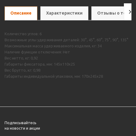
Описание
Характеристики
Отзывы о товар
Количество углов: 6
Возможные углы удерживания деталей: 30°, 45°, 60°, 75°, 90°, 135°
Максимальная масса удерживаемого изделия, кг: 34
Наличие функции отключения: Нет
Вес нетто, кг: 0,92
Габариты фиксатора, мм: 145х110х25
Вес брутто, кг: 0,98
Габариты индивидуальной упаковки, мм: 170х245х28
Подписывайтесь
на новости и акции