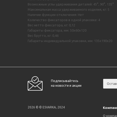
Возможные углы удерживания деталей: 45°, 90°, 135°
Максимальная масса удерживаемого изделия, кг: 5
Наличие функции отключения: Нет
Количество фиксаторов в одной упаковке: 4
Вес нетто фиксатора, кг: 0,12
Габариты фиксатора, мм: 50х60х120
Вес брутто, кг: 0,46
Габариты индивидуальной упаковки, мм: 135х190х20
Подписывайтесь
на новости и акции
2026 © © ESVARKA, 2024
Компан
О компа