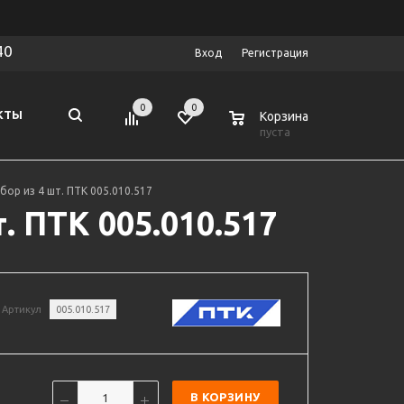
40
Вход
Регистрация
0
0
0
КТЫ
Корзина
пуста
ор из 4 шт. ПТК 005.010.517
 ПТК 005.010.517
Артикул
005.010.517
В КОРЗИНУ