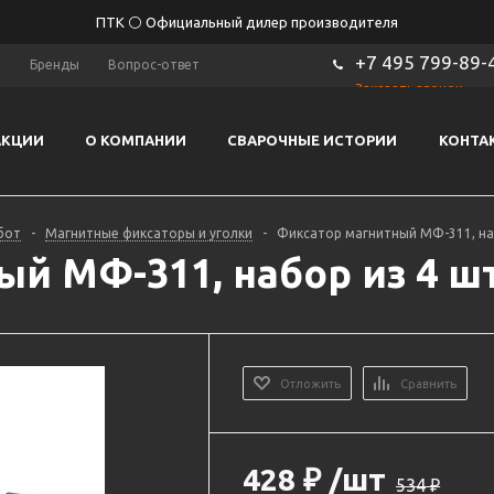
ПТК ⚪ Официальный дилер производителя
+7 495 799-89-
ы
Бренды
Вопрос-ответ
Заказать звонок
АКЦИИ
О КОМПАНИИ
СВАРОЧНЫЕ ИСТОРИИ
КОНТА
бот
-
Магнитные фиксаторы и уголки
-
Фиксатор магнитный МФ-311, наб
й МФ-311, набор из 4 шт.
Отложить
Сравнить
428
₽
/шт
534
₽