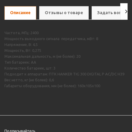
Описание
Отзывы о товаре
Задать вопрос
Частота, МГц: 2400
Мощность выходного сигнала передатчика, мВт: 8
Напряжение, В: 4,5
Мощность, Вт: 0,275
Максимальная дальность, м (не более): 20
Тип батареек: АА
Количество батареек, шт: 3
Подходит к аппаратам: ПТК HANKER TIG 300 DIGITAL P AC/DC H39
Вес нетто, кг (не более): 0,6
Габариты оборудования, мм (не более): 160х105х100
Подписывайтесь