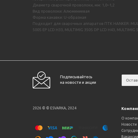
Диаметр сварочной проволоки, мм: 1,0–1,2
Вид проволоки: Алюминиевая
Форма канавки: U-образная
Подходит для сварочных аппаратов ПТК HANKER: MULTIM
500S EP LCD H33, MULTIMIG 350S DP LCD H43, MULTIMIG 
Подписывайтесь
на новости и акции
2026 © © ESVARKA, 2024
Компан
О компа
Новости
Сотрудн
Ваканси