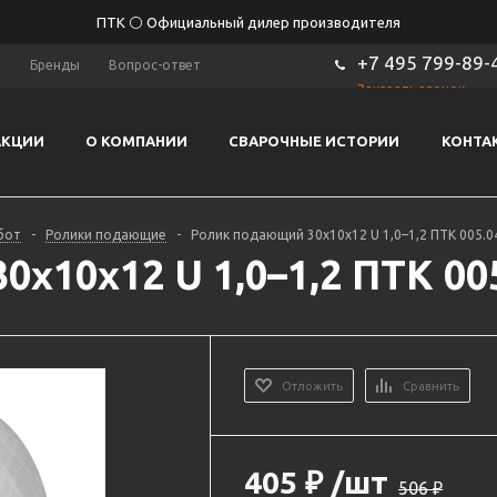
ПТК ⚪ Официальный дилер производителя
+7 495 799-89-
ы
Бренды
Вопрос-ответ
Заказать звонок
АКЦИИ
О КОМПАНИИ
СВАРОЧНЫЕ ИСТОРИИ
КОНТА
бот
-
Ролики подающие
-
Ролик подающий 30х10х12 U 1,0–1,2 ПТК 005.0
х10х12 U 1,0–1,2 ПТК 005
Отложить
Сравнить
405
₽
/шт
506
₽