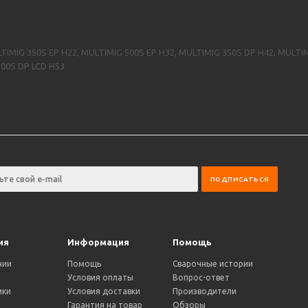
IG 350S EP H22, MULTIMIG 500S EP H32, MULTIMIG 350S DP H42, MULTIMI
500S DP LCD H53
ия
Информация
Помощь
нии
Помощь
Сварочные истории
Условия оплаты
Вопрос-ответ
ики
Условия доставки
Производители
и
Гарантия на товар
Обзоры