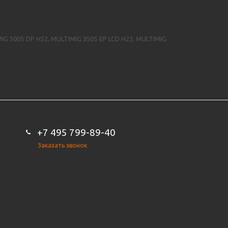
G 500S DP H52, MULTIMIG 350S EP LCD H23, MULTIMIG
+7 495 799-89-40
Заказать звонок