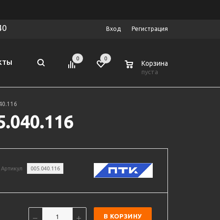
40
Вход
Регистрация
0
0
0
КТЫ
Корзина
пуста
40.116
.040.116
Артикул
005.040.116
В КОРЗИНУ