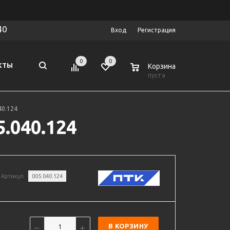
40
Вход
Регистрация
0
0
0
КТЫ
Корзина
пуста
40.124
.040.124
Артикул
005.040.124
В КОРЗИНУ