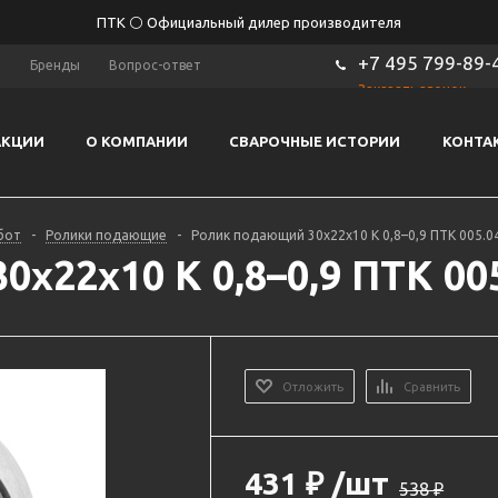
ПТК ⚪ Официальный дилер производителя
+7 495 799-89-
ы
Бренды
Вопрос-ответ
Заказать звонок
АКЦИИ
О КОМПАНИИ
СВАРОЧНЫЕ ИСТОРИИ
КОНТА
бот
-
Ролики подающие
-
Ролик подающий 30х22х10 K 0,8–0,9 ПТК 005.0
х22х10 K 0,8–0,9 ПТК 005
Отложить
Сравнить
431
₽
/шт
538
₽