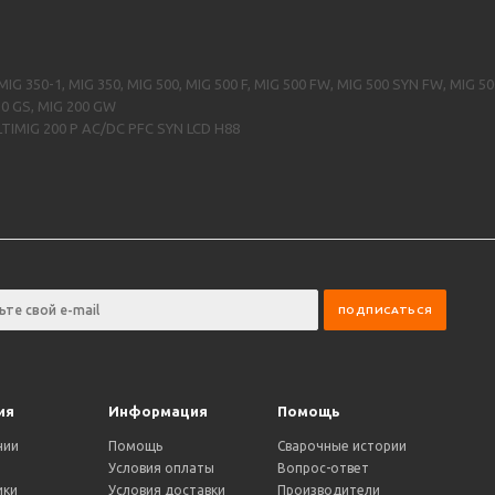
 350-1, MIG 350, MIG 500, MIG 500 F, MIG 500 FW, MIG 500 SYN FW, MIG 5
0 GS, MIG 200 GW
IMIG 200 P AC/DC PFC SYN LCD H88
ия
Информация
Помощь
нии
Помощь
Сварочные истории
Условия оплаты
Вопрос-ответ
ики
Условия доставки
Производители