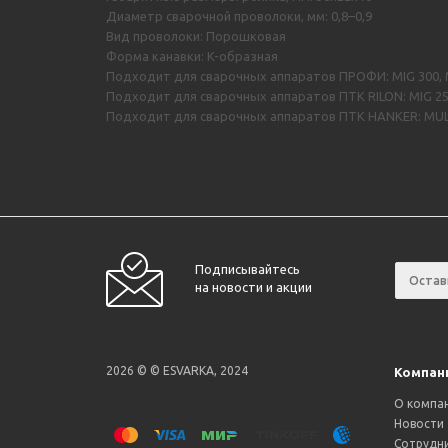
Диаметр сварочной проволоки, мм: 0,8–0,9
Вид проволоки: Порошковая
Форма канавки: K-образная
Подходит для сварочных аппаратов ПРОФИ: MIG 300, MIG
Подходит для сварочных аппаратов ПТК RILON: MIG 25
Подходит для сварочных аппаратов ПТК HANKER: MULT
Подписывайтесь
на новости и акции
2026 © © ESVARKA, 2024
Компан
О компа
Новости
Сотрудн