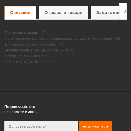
Описание
Отзывы о товаре
Задать вопрос
Тип ручного зажима: С
Максимальный размер закрепляемой детали, мм (не более): 110
Длина зажима, мм (не более): 440
Глубина зажима, мм (не более): 270/230
Материал зажима: Сталь
Вес нетто, кг (не более): 1,05
Подписывайтесь
на новости и акции