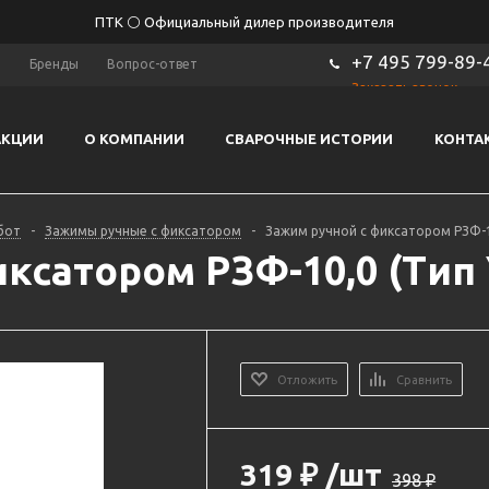
ПТК ⚪ Официальный дилер производителя
+7 495 799-89-
ы
Бренды
Вопрос-ответ
Заказать звонок
АКЦИИ
О КОМПАНИИ
СВАРОЧНЫЕ ИСТОРИИ
КОНТА
бот
-
Зажимы ручные с фиксатором
-
Зажим ручной с фиксатором РЗФ-10
ксатором РЗФ-10,0 (Тип Y
Отложить
Сравнить
319
₽
/шт
398
₽