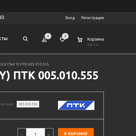
40
Вход
Регистрация
0
0
0
КТЫ
Корзина
пуста
,0 (Тип Y) ПТК 005.010.555
) ПТК 005.010.555
Артикул
005.010.555
В КОРЗИНУ