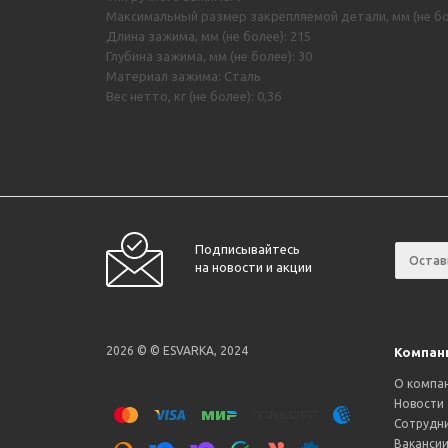
Максимальный размер закрепляемой детали, мм (не бо
Длина зажима, мм (не более): 215
Глубина зажима, мм (не более): 30
Материал зажима: Сталь
Вес нетто, кг (не более): 0,36
Подписывайтесь
на новости и акции
2026 © © ESVARKA, 2024
Компан
О компа
Новости
Сотрудн
Ваканси