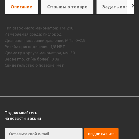
Описание
Отзывы о товаре
Задать вопрос
Тип сварочного манометра: ТМ-210
Измеряемая среда: Кислород
Диапазон показаний давлений, МПа: 0–2,5
Резьба присоединения: 1/8 NPT
Диаметр корпуса манометра, мм: 50
Вес нетто, кг (не более): 0,08
Свидетельство о поверке: Нет
Подписывайтесь
на новости и акции