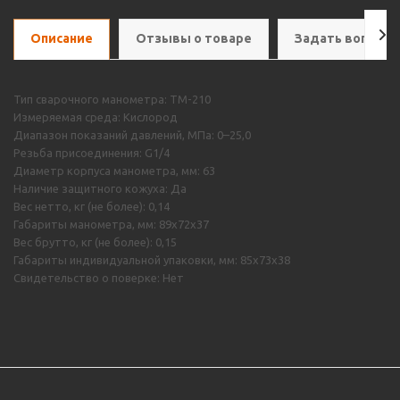
Описание
Отзывы о товаре
Задать вопрос
Тип сварочного манометра: ТМ-210
Измеряемая среда: Кислород
Диапазон показаний давлений, МПа: 0–25,0
Резьба присоединения: G1/4
Диаметр корпуса манометра, мм: 63
Наличие защитного кожуха: Да
Вес нетто, кг (не более): 0,14
Габариты манометра, мм: 89х72х37
Вес брутто, кг (не более): 0,15
Габариты индивидуальной упаковки, мм: 85х73х38
Свидетельство о поверке: Нет