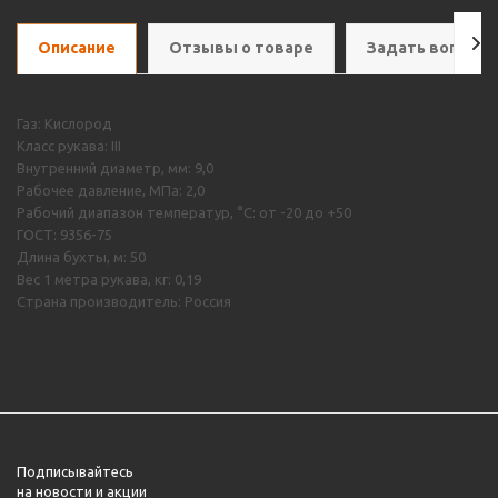
Описание
Отзывы о товаре
Задать вопрос
Газ: Кислород
Класс рукава: III
Внутренний диаметр, мм: 9,0
Рабочее давление, МПа: 2,0
Рабочий диапазон температур, °С: от -20 до +50
ГОСТ: 9356-75
Длина бухты, м: 50
Вес 1 метра рукава, кг: 0,19
Страна производитель: Россия
Подписывайтесь
на новости и акции