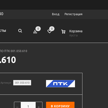
40
Вход
Регистрация
0
0
0
КТЫ
Корзина
пуста
ПО ПТК 001.050.610
.610
Артикул
001.050.610
В КОРЗИНУ