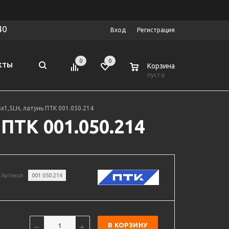
40
Вход
Регистрация
0
0
0
КТЫ
Корзина
пуста
1,5LH, латунь ПТК 001.050.214
ПТК 001.050.214
Артикул
001.050.214
В КОРЗИНУ