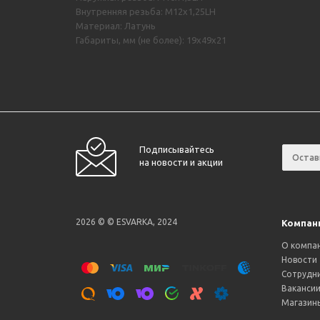
Внутренняя резьба: М12х1,25LH
Материал: Латунь
Габариты, мм (не более): 19х49х21
Подписывайтесь
на новости и акции
2026 © © ESVARKA, 2024
Компан
О компа
Новости
Сотрудн
Ваканси
Магазин