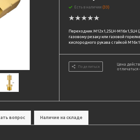
Есть в наличии
(33)
Переходник М12х1,25LH-М16х1,5LH (
газовому резаку или газовой горел
кислородного рукава с гайкой М16х1
Цена действ
Поделиться
отличаться 
ать вопрос
Наличие на складе