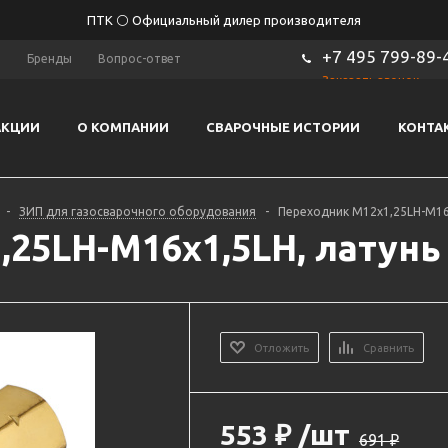
ПТК ⚪ Официальный дилер производителя
+7 495 799-89-
ы
Бренды
Вопрос-ответ
Заказать звонок
АКЦИИ
О КОМПАНИИ
СВАРОЧНЫЕ ИСТОРИИ
КОНТА
-
ЗИП для газосварочного оборудования
-
Переходник М12х1,25LH-М16х
25LH-М16х1,5LH, латунь 
Отложить
Сравнить
553
₽
/шт
691
₽