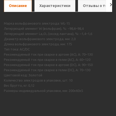
Описание
Характеристики
Отзывы о товар
Марка вольфрамового электрода: WL-15
Легирующий элемент W (вольфрам), %: ~98,6–98,4
Легирующий элемент La₂O₃ (оксид лантана), %: ~1,4–1,6
Диаметр вольфрамового электрода, мм: 2,0
Длина вольфрамового электрода, мм: 175
Тип тока: AC/DC
Рекомендуемый ток при сварке в аргоне (AC), А: 70–130
Рекомендуемый ток при сварке в гелии (AC), А: 60–120
Рекомендуемый ток при сварке в аргоне (DC), А: 90–150
Рекомендуемый ток при сварке в гелии (DC), А: 70–130
Цветовой код: Золотой
Количество электродов в упаковке, шт: 10
Вес брутто, кг: 0,12
Размеры индивидуальной упаковки, мм: 200х60х5