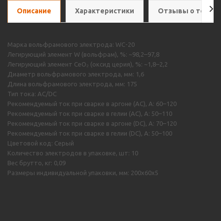
Описание
Характеристики
Отзывы о товар
Марка вольфрамового электрода: WС-20
Легирующий элемент W (вольфрам), %: ~98,2–97,8
Легирующий элемент CeO₂ (оксид церия), %: ~1,8–2,2
Диаметр вольфрамового электрода, мм: 1,6
Длина вольфрамового электрода, мм: 175
Тип тока: AC/DC
Рекомендуемый ток при сварке в аргоне (AC), А: 60–120
Рекомендуемый ток при сварке в гелии (AC), А: 50–110
Рекомендуемый ток при сварке в аргоне (DC), А: 70–120
Рекомендуемый ток при сварке в гелии (DC), А: 50–100
Цветовой код: Серый
Количество электродов в упаковке, шт: 10
Вес брутто, кг: 0,09
Размеры индивидуальной упаковки, мм: 200х60х5