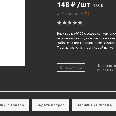
148
₽
/шт
185
₽
Есть в наличии
(30)
Электрод WY-20 с содержанием окси
из углеродистых, низколегированны
работе на постоянном токе. Диаметр
Поставляется в пластиковой пачке по
Цена действ
Поделиться
отличаться 
вы о товаре
Задать вопрос
Наличие на складе