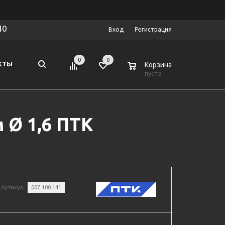
40
Вход
Регистрация
0
0
0
КТЫ
Корзина
пуста
Ø 1,6 ПТК
Артикул
007.100.141