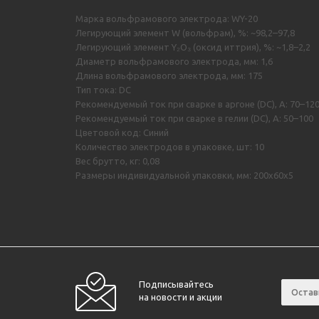
Марка вольфрамового электрода: WY-20
Легирующий элемент W (вольфрам), %: ~98,2–97,8
Легирующий элемент Y₂O₃ (оксид иттрия), %: ~1,8–2,2
Диаметр вольфрамового электрода, мм: 1,6
Длина вольфрамового электрода, мм: 175
Тип тока: DC
Рекомендуемый ток при сварке в аргоне (DC), А: 70–12
Рекомендуемый ток при сварке в гелии (DC), А: 50–100
Цветовой код: Синий
Количество электродов в упаковке, шт: 10
Вес брутто, кг: 0,08
Размеры индивидуальной упаковки, мм: 200х60х5
Подписывайтесь
на новости и акции